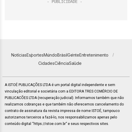
Notícias
Esportes
Mundo
Brasil
Gente
Entretenimento
Cidades
Ciência
Saúde
A ISTOÉ PUBLICAÇÕES LTDA é um portal digital independente e sem
vinculação editorial e societária com a EDITORA TRES COMÉRCIO DE
PUBLICACÕES LTDA (recuperação judicial). Informamos também que não
realizamos cobranças e que também não oferecemos cancelamento do
contrato de assinatura da revista impressa de nome ISTOÉ, tampouco
autorizamos terceiros a fazê-lo, nos responsabilizamos apenas pelo
conteúdo digital “https://istoe.com.br” e seus respectivos sites.