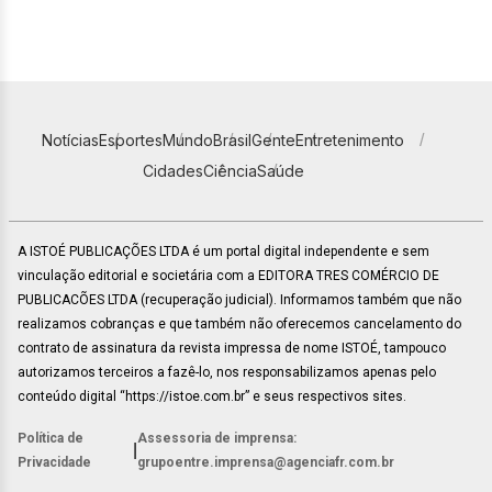
Notícias
Esportes
Mundo
Brasil
Gente
Entretenimento
Cidades
Ciência
Saúde
A ISTOÉ PUBLICAÇÕES LTDA é um portal digital independente e sem
vinculação editorial e societária com a EDITORA TRES COMÉRCIO DE
PUBLICACÕES LTDA (recuperação judicial). Informamos também que não
realizamos cobranças e que também não oferecemos cancelamento do
contrato de assinatura da revista impressa de nome ISTOÉ, tampouco
autorizamos terceiros a fazê-lo, nos responsabilizamos apenas pelo
conteúdo digital “https://istoe.com.br” e seus respectivos sites.
Política de
Assessoria de imprensa:
|
Privacidade
grupoentre.imprensa@agenciafr.com.br