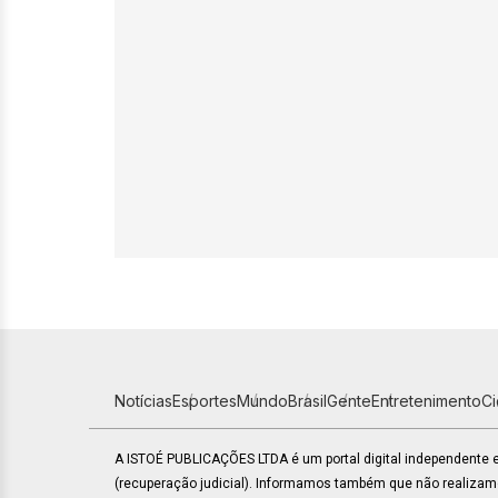
Notícias
Esportes
Mundo
Brasil
Gente
Entretenimento
C
A ISTOÉ PUBLICAÇÕES LTDA é um portal digital independente
(recuperação judicial). Informamos também que não realiza