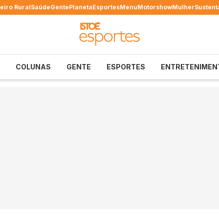
eiro Rural
Saúde
Gente
Planeta
Esportes
Menu
Motorshow
Mulher
Sustent
COLUNAS
GENTE
ESPORTES
ENTRETENIMEN