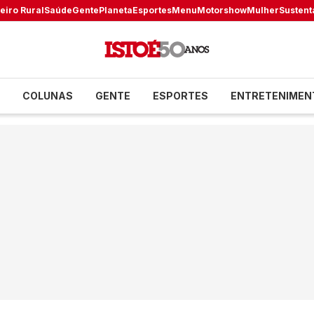
eiro Rural
Saúde
Gente
Planeta
Esportes
Menu
Motorshow
Mulher
Sustent
COLUNAS
GENTE
ESPORTES
ENTRETENIMEN