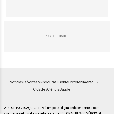
Notícias
Esportes
Mundo
Brasil
Gente
Entretenimento
Cidades
Ciência
Saúde
A ISTOÉ PUBLICAÇÕES LTDA é um portal digital independente e sem
vinculação editorial e societária com a EDITORA TRES COMÉRCIO DE