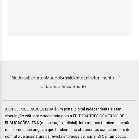
Notícias
Esportes
Mundo
Brasil
Gente
Entretenimento
Cidades
Ciência
Saúde
A ISTOÉ PUBLICAÇÕES LTDA é um portal digital independente e sem
vinculação editorial e societária com a EDITORA TRES COMÉRCIO DE
PUBLICACÕES LTDA (recuperação judicial). Informamos também que não
realizamos cobranças e que também não oferecemos cancelamento do
contrato de assinatura da revista impressa de nome ISTOÉ, tampouco