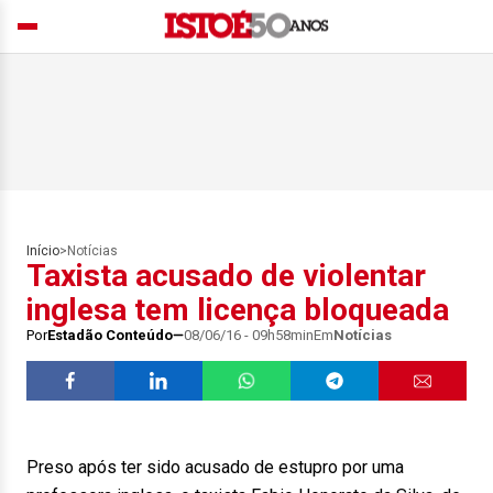
Início
>
Notícias
Taxista acusado de violentar
inglesa tem licença bloqueada
Por
Estadão Conteúdo
08/06/16 - 09h58min
Em
Notícias
Preso após ter sido acusado de estupro por uma