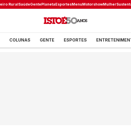
eiro Rural
Saúde
Gente
Planeta
Esportes
Menu
Motorshow
Mulher
Sustent
COLUNAS
GENTE
ESPORTES
ENTRETENIMEN