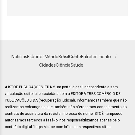
Notícias
Esportes
Mundo
Brasil
Gente
Entretenimento
Cidades
Ciência
Saúde
A ISTOÉ PUBLICAÇÕES LTDA é um portal digital independente e sem
vinculação editorial e societária com a EDITORA TRES COMÉRCIO DE
PUBLICACÕES LTDA (recuperação judicial). Informamos também que não
realizamos cobranças e que também não oferecemos cancelamento do
contrato de assinatura da revista impressa de nome ISTOÉ, tampouco
autorizamos terceiros a fazê-lo, nos responsabilizamos apenas pelo
conteúdo digital “https://istoe.com.br” e seus respectivos sites.