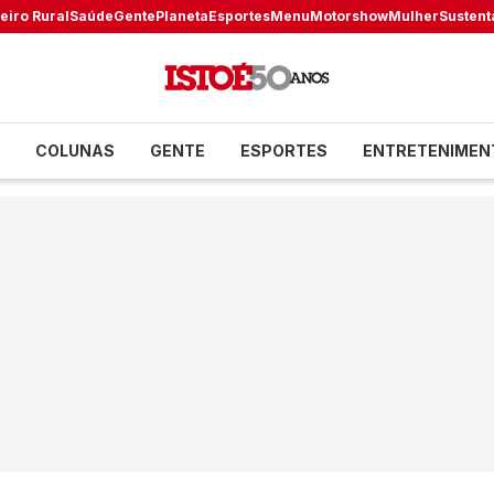
eiro Rural
Saúde
Gente
Planeta
Esportes
Menu
Motorshow
Mulher
Sustent
COLUNAS
GENTE
ESPORTES
ENTRETENIMEN