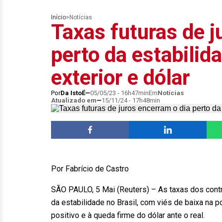
Início
>
Notícias
Taxas futuras de j
perto da estabilid
exterior e dólar
Por
Da IstoÉ
05/05/23 - 16h47min
Em
Notícias
Atualizado em
15/11/24 - 17h48min
Por Fabrício de Castro
SÃO PAULO, 5 Mai (Reuters) – As taxas dos contr
da estabilidade no Brasil, com viés de baixa na po
positivo e à queda firme do dólar ante o real.