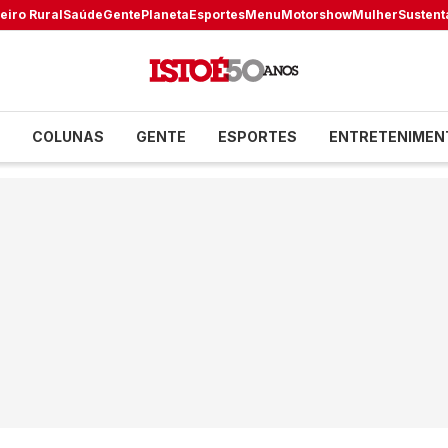
eiro Rural
Saúde
Gente
Planeta
Esportes
Menu
Motorshow
Mulher
Sustent
COLUNAS
GENTE
ESPORTES
ENTRETENIMEN