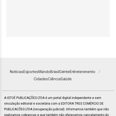
Notícias
Esportes
Mundo
Brasil
Gente
Entretenimento
Cidades
Ciência
Saúde
A ISTOÉ PUBLICAÇÕES LTDA é um portal digital independente e sem
vinculação editorial e societária com a EDITORA TRES COMÉRCIO DE
PUBLICACÕES LTDA (recuperação judicial). Informamos também que não
realizamos cobranças e que também não oferecemos cancelamento do