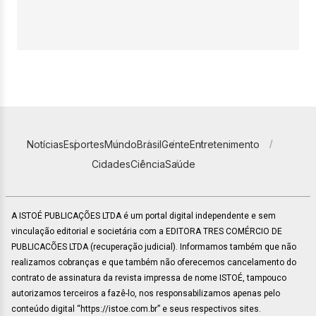
Notícias
Esportes
Mundo
Brasil
Gente
Entretenimento
Cidades
Ciência
Saúde
A ISTOÉ PUBLICAÇÕES LTDA é um portal digital independente e sem
vinculação editorial e societária com a EDITORA TRES COMÉRCIO DE
PUBLICACÕES LTDA (recuperação judicial). Informamos também que não
realizamos cobranças e que também não oferecemos cancelamento do
contrato de assinatura da revista impressa de nome ISTOÉ, tampouco
autorizamos terceiros a fazê-lo, nos responsabilizamos apenas pelo
conteúdo digital “https://istoe.com.br” e seus respectivos sites.