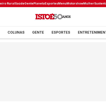
eiro Rural
Saúde
Gente
Planeta
Esportes
Menu
Motorshow
Mulher
Sustent
COLUNAS
GENTE
ESPORTES
ENTRETENIMEN