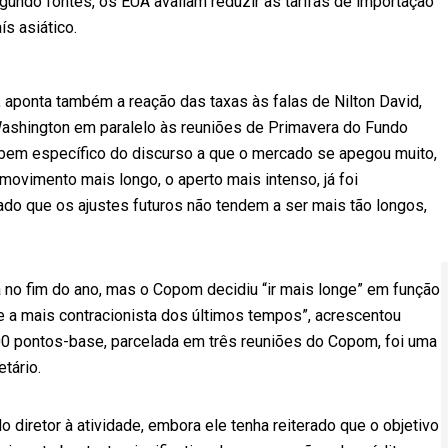
egundo fontes, os EUA avaliam reduzir as tarifas de importação
s asiático.
 aponta também a reação das taxas às falas de Nilton David,
ashington em paralelo às reuniões de Primavera do Fundo
 bem específico do discurso a que o mercado se apegou muito,
 movimento mais longo, o aperto mais intenso, já foi
ado que os ajustes futuros não tendem a ser mais tão longos,
ta no fim do ano, mas o Copom decidiu “ir mais longe” em função
hoje a mais contracionista dos últimos tempos”, acrescentou
00 pontos-base, parcelada em três reuniões do Copom, foi uma
tário.
diretor à atividade, embora ele tenha reiterado que o objetivo