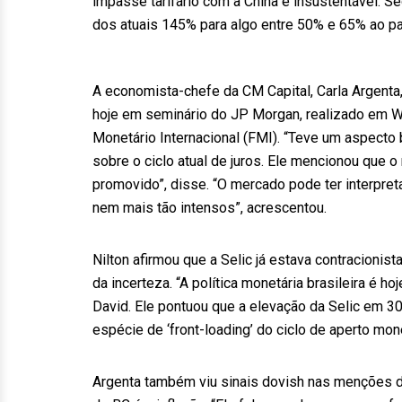
impasse tarifário com a China é insustentável. S
dos atuais 145% para algo entre 50% e 65% ao paí
A economista-chefe da CM Capital, Carla Argenta,
hoje em seminário do JP Morgan, realizado em W
Monetário Internacional (FMI). “Teve um aspecto
sobre o ciclo atual de juros. Ele mencionou que o
promovido”, disse. “O mercado pode ter interpret
nem mais tão intensos”, acrescentou.
Nilton afirmou que a Selic já estava contracionis
da incerteza. “A política monetária brasileira é 
David. Ele pontuou que a elevação da Selic em 3
espécie de ‘front-loading’ do ciclo de aperto mone
Argenta também viu sinais dovish nas menções do 