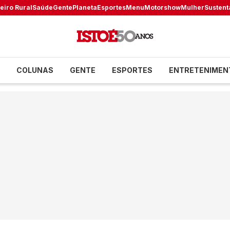
eiro Rural
Saúde
Gente
Planeta
Esportes
Menu
Motorshow
Mulher
Sustent
COLUNAS
GENTE
ESPORTES
ENTRETENIMEN