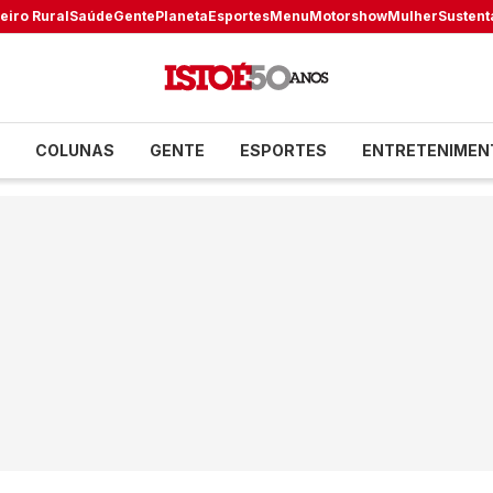
eiro Rural
Saúde
Gente
Planeta
Esportes
Menu
Motorshow
Mulher
Sustent
COLUNAS
GENTE
ESPORTES
ENTRETENIMEN