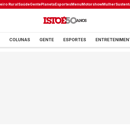
eiro Rural
Saúde
Gente
Planeta
Esportes
Menu
Motorshow
Mulher
Sustent
COLUNAS
GENTE
ESPORTES
ENTRETENIMEN