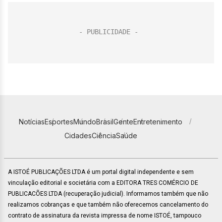
Notícias
Esportes
Mundo
Brasil
Gente
Entretenimento
Cidades
Ciência
Saúde
A ISTOÉ PUBLICAÇÕES LTDA é um portal digital independente e sem
vinculação editorial e societária com a EDITORA TRES COMÉRCIO DE
PUBLICACÕES LTDA (recuperação judicial). Informamos também que não
realizamos cobranças e que também não oferecemos cancelamento do
contrato de assinatura da revista impressa de nome ISTOÉ, tampouco