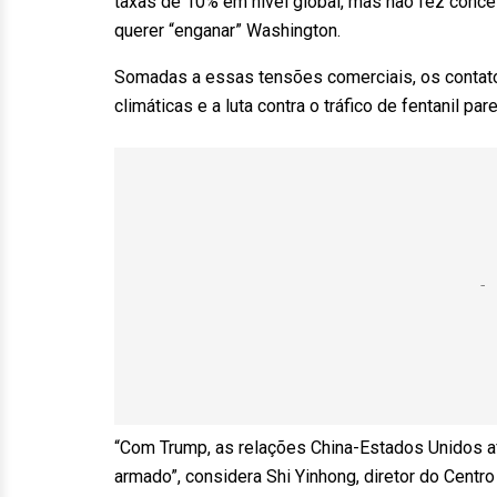
taxas de 10% em nível global, mas não fez conce
querer “enganar” Washington.
Somadas a essas tensões comerciais, os conta
climáticas e a luta contra o tráfico de fentanil p
“Com Trump, as relações China-Estados Unidos af
armado”, considera Shi Yinhong, diretor do Cent