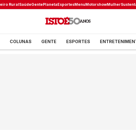
eiro Rural
Saúde
Gente
Planeta
Esportes
Menu
Motorshow
Mulher
Sustent
COLUNAS
GENTE
ESPORTES
ENTRETENIMEN