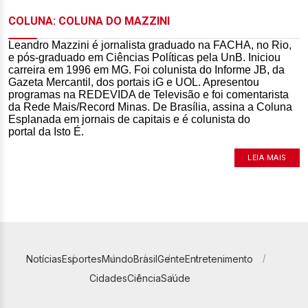
COLUNA: COLUNA DO MAZZINI
Leandro Mazzini é jornalista graduado na FACHA, no Rio,
e pós-graduado em Ciências Políticas pela UnB. Iniciou
carreira em 1996 em MG. Foi colunista do Informe JB, da
Gazeta Mercantil, dos portais iG e UOL. Apresentou
programas na REDEVIDA de Televisão e foi comentarista
da Rede Mais/Record Minas. De Brasília, assina a Coluna
Esplanada em jornais de capitais e é colunista do
portal da Isto É.
LEIA MAIS
Notícias
Esportes
Mundo
Brasil
Gente
Entretenimento
Cidades
Ciência
Saúde