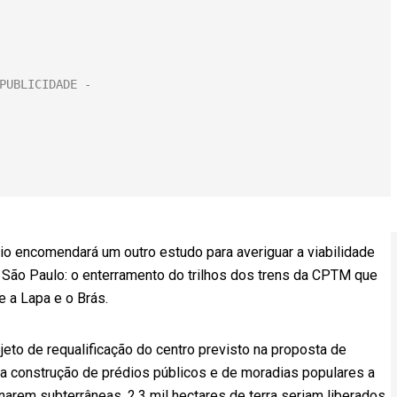
o encomendará um outro estudo para averiguar a viabilidade
 São Paulo: o enterramento do trilhos dos trens da CPTM que
e a Lapa e o Brás.
eto de requalificação do centro previsto na proposta de
 a construção de prédios públicos e de moradias populares a
rnarem subterrâneas, 2,3 mil hectares de terra seriam liberados