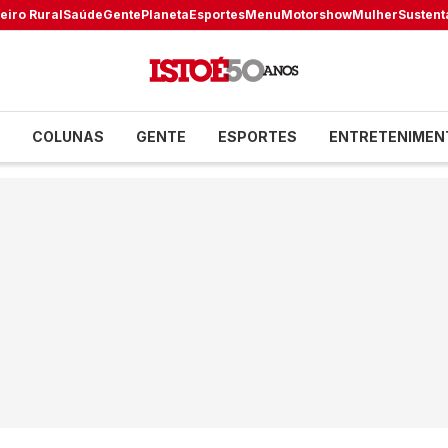
eiro Rural
Saúde
Gente
Planeta
Esportes
Menu
Motorshow
Mulher
Sustent
COLUNAS
GENTE
ESPORTES
ENTRETENIMEN