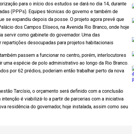
orização para o início dos estudos se dará no dia 14, durante
vadas (PPPs). Equipes técnicas do governo e também de
que se expandiu depois da posse. O projeto agora prevê que
 Palácio dos Campos Elíseos, na Avenida Rio Branco, onde hoje
ria servir como gabinete do governador. Uma das
r repartições desocupadas para projetos habitacionais
também passem a funcionar no centro, porém, interlocutores
r uma espécie de polo administrativo ao longo da Rio Branco.
ados por 62 prédios, poderiam então trabalhar perto da nova
gestão Tarcísio, o orçamento será definido com a conclusão
tenção é viabilizá-lo a partir de parcerias com a iniciativa
ova residência do governador, hoje instalada, assim como seu