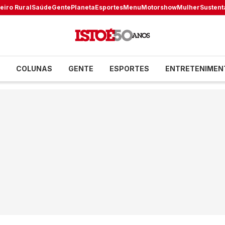
eiro Rural
Saúde
Gente
Planeta
Esportes
Menu
Motorshow
Mulher
Sustent
COLUNAS
GENTE
ESPORTES
ENTRETENIMEN