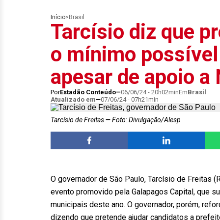
Início
>
Brasil
Tarcísio diz que p
o mínimo possível 
apesar de apoio a
Por
Estadão Conteúdo
06/06/24 - 20h02min
Em
Brasil
Atualizado em
07/06/24 - 07h21min
Tarcísio de Freitas
Foto: Divulgação/Alesp
O governador de São Paulo, Tarcísio de Freitas (Re
evento promovido pela Galapagos Capital, que su
municipais deste ano. O governador, porém, refo
dizendo que pretende ajudar candidatos a prefeit