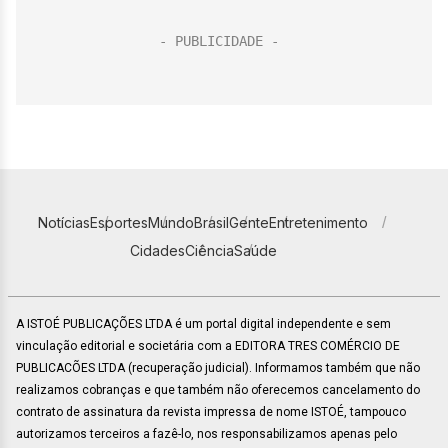
Notícias
Esportes
Mundo
Brasil
Gente
Entretenimento
Cidades
Ciência
Saúde
A ISTOÉ PUBLICAÇÕES LTDA é um portal digital independente e sem
vinculação editorial e societária com a EDITORA TRES COMÉRCIO DE
PUBLICACÕES LTDA (recuperação judicial). Informamos também que não
realizamos cobranças e que também não oferecemos cancelamento do
contrato de assinatura da revista impressa de nome ISTOÉ, tampouco
autorizamos terceiros a fazê-lo, nos responsabilizamos apenas pelo