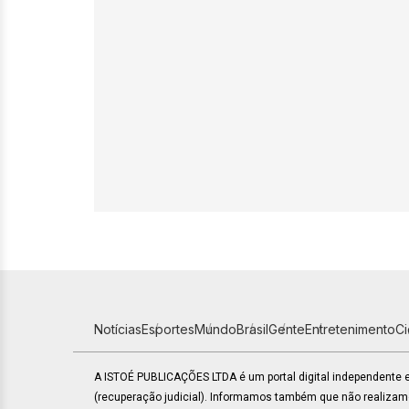
Notícias
Esportes
Mundo
Brasil
Gente
Entretenimento
C
A ISTOÉ PUBLICAÇÕES LTDA é um portal digital independente
(recuperação judicial). Informamos também que não realiza