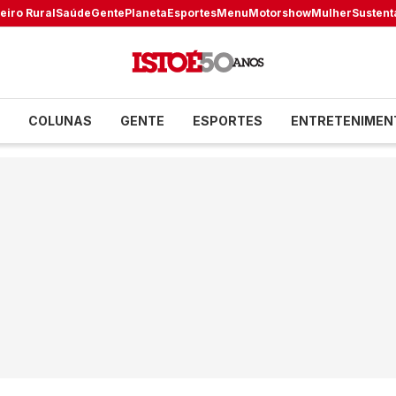
eiro Rural
Saúde
Gente
Planeta
Esportes
Menu
Motorshow
Mulher
Sustent
COLUNAS
GENTE
ESPORTES
ENTRETENIMEN