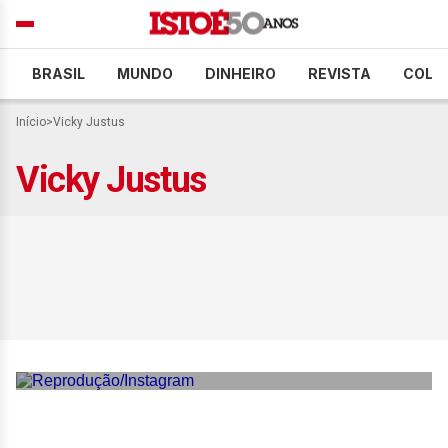
BRASIL
MUNDO
DINHEIRO
REVISTA
COLU
Início
>
Vicky Justus
Vicky Justus
Foto antiga de Ana Paula
Siebert com a mãe
impressiona web por
semelhança