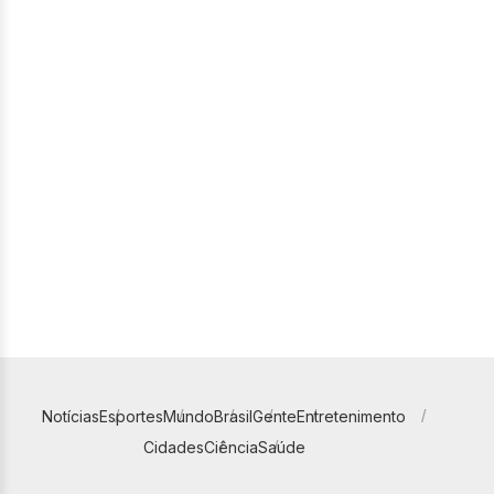
Notícias
Esportes
Mundo
Brasil
Gente
Entretenimento
Cidades
Ciência
Saúde