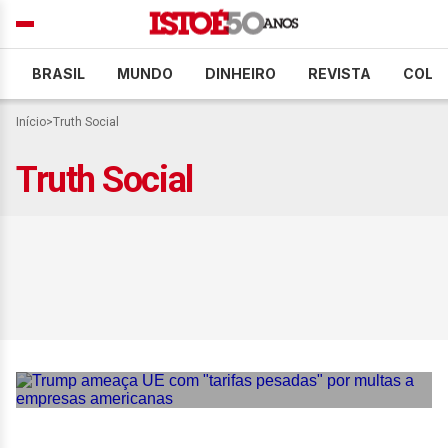
BRASIL
MUNDO
DINHEIRO
REVISTA
COLU
Início
>
Truth Social
Truth Social
Trump ameaça UE com
“tarifas pesadas” por
multas a empresas
americanas