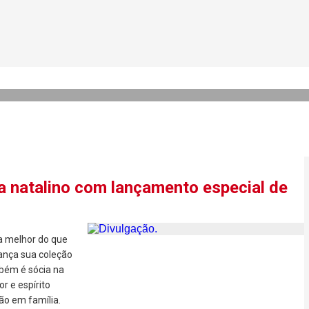
s que emagreceram e conqu
ma natalino com lançamento especial de
 melhor do que
lança sua coleção
mbém é sócia na
 e espírito
ção em família.