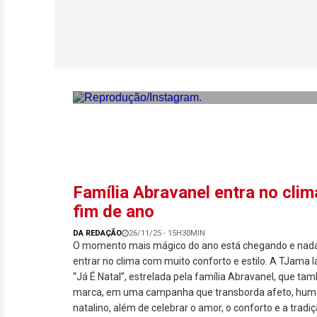
Relembre famoso
shape em 2025
Família Abravanel entra no cli
fim de ano
DA REDAÇÃO
26/11/25 - 15H30MIN
O momento mais mágico do ano está chegando e nada
entrar no clima com muito conforto e estilo. A TJama 
“Já É Natal”, estrelada pela família Abravanel, que ta
marca, em uma campanha que transborda afeto, humor
natalino, além de celebrar o amor, o conforto e a tradi