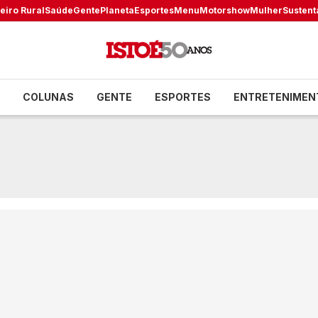
eiro Rural
Saúde
Gente
Planeta
Esportes
Menu
Motorshow
Mulher
Sustent
COLUNAS
GENTE
ESPORTES
ENTRETENIMEN