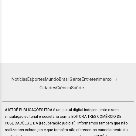
Notícias
Esportes
Mundo
Brasil
Gente
Entretenimento
Cidades
Ciência
Saúde
A ISTOÉ PUBLICAÇÕES LTDA é um portal digital independente e sem
vinculação editorial e societária com a EDITORA TRES COMÉRCIO DE
PUBLICACÕES LTDA (recuperação judicial). Informamos também que não
realizamos cobranças e que também não oferecemos cancelamento do