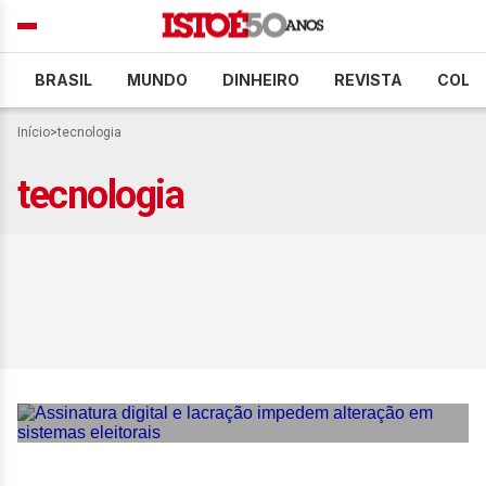
BRASIL
MUNDO
DINHEIRO
REVISTA
COLU
Início
>
tecnologia
tecnologia
Assinatura digital e
lacração impedem
alteração em sistemas
eleitorais