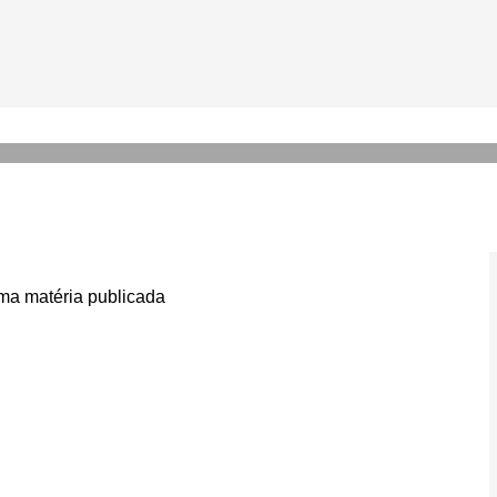
 de Boutique são destaque n
a matéria publicada