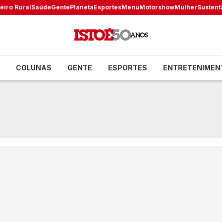
eiro Rural
Saúde
Gente
Planeta
Esportes
Menu
Motorshow
Mulher
Sustent
COLUNAS
GENTE
ESPORTES
ENTRETENIMEN