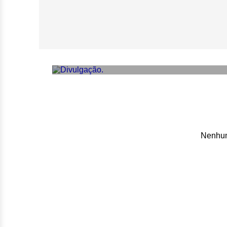
Supla e os Punks
do Rock, em SP
Nenhum