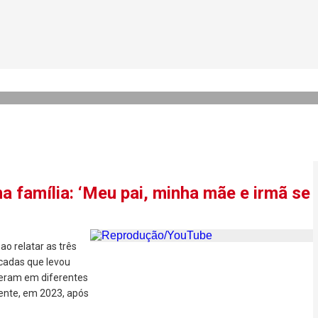
r diz que PC Siqueira foi ass
 suicídio
a família: ‘Meu pai, minha mãe e irmã se
o relatar as três
écadas que levou
rreram em diferentes
ente, em 2023, após