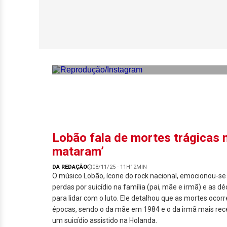
Perícia particula
contesta laudo de
Lobão fala de mortes trágicas n
mataram’
DA REDAÇÃO
08/11/25 - 11H12MIN
O músico Lobão, ícone do rock nacional, emocionou-se a
perdas por suicídio na família (pai, mãe e irmã) e as d
para lidar com o luto. Ele detalhou que as mortes oco
épocas, sendo o da mãe em 1984 e o da irmã mais rec
um suicídio assistido na Holanda.