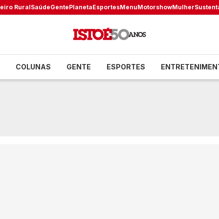
eiro Rural
Saúde
Gente
Planeta
Esportes
Menu
Motorshow
Mulher
Sustent
COLUNAS
GENTE
ESPORTES
ENTRETENIMEN