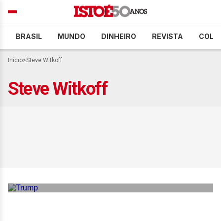
BRASIL
MUNDO
DINHEIRO
REVISTA
COLU
Início
>
Steve Witkoff
Steve Witkoff
Trump ameaça retomar
bombardeios se Irã rejeitar
acordo