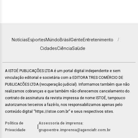
Notícias
Esportes
Mundo
Brasil
Gente
Entretenimento
Cidades
Ciência
Saúde
A ISTOÉ PUBLICAÇÕES LTDA é um portal digital independente e sem
vinculação editorial e societária com a EDITORA TRES COMÉRCIO DE
PUBLICACÕES LTDA (recuperação judicial). Informamos também que não
realizamos cobranças e que também não oferecemos cancelamento do
contrato de assinatura da revista impressa de nome ISTOÉ, tampouco
autorizamos terceiros a fazê-lo, nos responsabilizamos apenas pelo
conteúdo digital “https://istoe.com.br” e seus respectivos sites.
Política de
Assessoria de imprensa:
|
Privacidade
grupoentre.imprensa@agenciafr.com.br