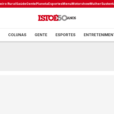
eiro Rural
Saúde
Gente
Planeta
Esportes
Menu
Motorshow
Mulher
Sustent
COLUNAS
GENTE
ESPORTES
ENTRETENIMEN