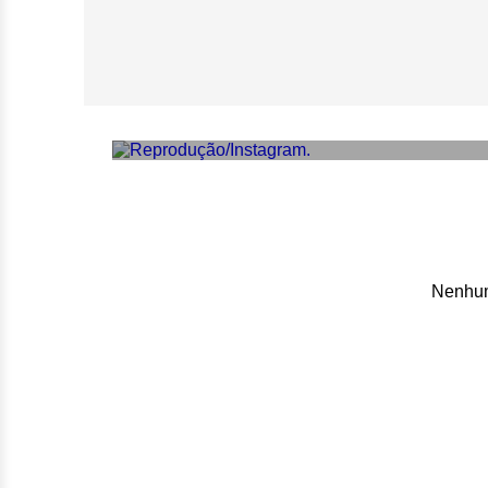
Viih Tube aposta
lança linha de fr
Nenhum