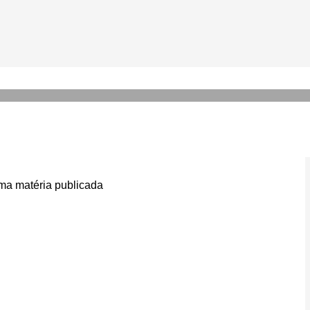
 na beleza como ferramenta 
agrâncias
a matéria publicada