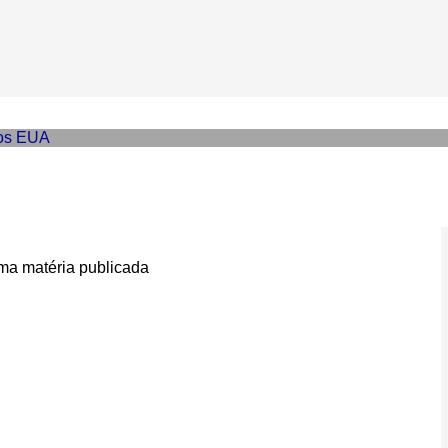
há por trás do espetáculo q
nda política
a matéria publicada