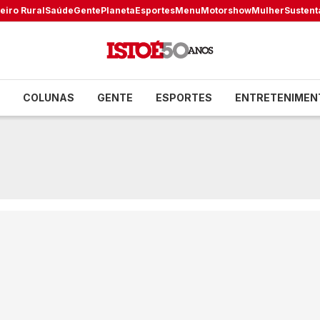
eiro Rural
Saúde
Gente
Planeta
Esportes
Menu
Motorshow
Mulher
Sustent
COLUNAS
GENTE
ESPORTES
ENTRETENIMEN