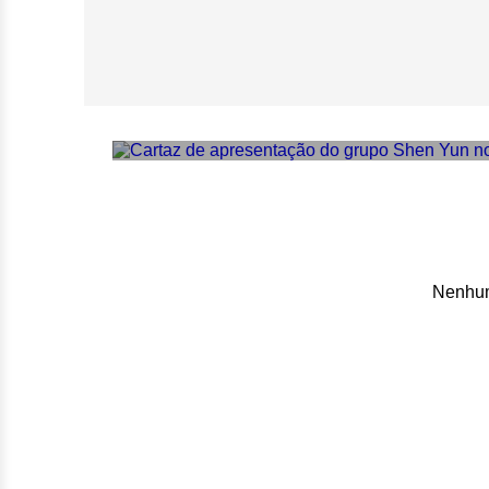
Shen Yun: o que 
chinesa e propaga
Nenhum