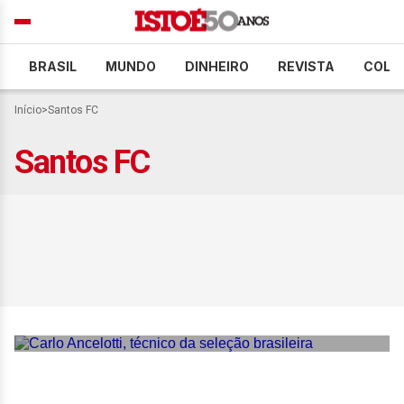
BRASIL
MUNDO
DINHEIRO
REVISTA
COLU
Início
>
Santos FC
Santos FC
Ancelotti banca Neymar na
Copa e descarta
substituição: “São estes 26
que vão jogar”