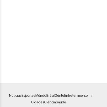
Notícias
Esportes
Mundo
Brasil
Gente
Entretenimento
Cidades
Ciência
Saúde