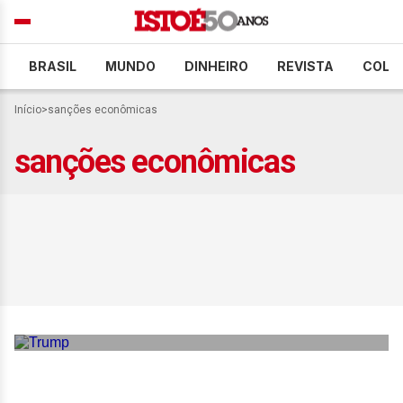
BRASIL
MUNDO
DINHEIRO
REVISTA
COLU
Início
>
sanções econômicas
sanções econômicas
Trump ameaça retomar
bombardeios se Irã rejeitar
acordo