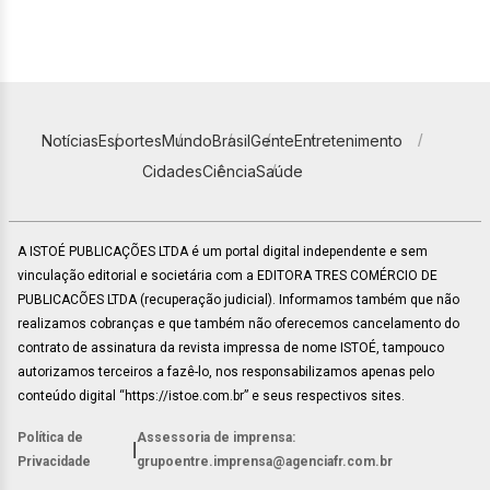
Notícias
Esportes
Mundo
Brasil
Gente
Entretenimento
Cidades
Ciência
Saúde
A ISTOÉ PUBLICAÇÕES LTDA é um portal digital independente e sem
vinculação editorial e societária com a EDITORA TRES COMÉRCIO DE
PUBLICACÕES LTDA (recuperação judicial). Informamos também que não
realizamos cobranças e que também não oferecemos cancelamento do
contrato de assinatura da revista impressa de nome ISTOÉ, tampouco
autorizamos terceiros a fazê-lo, nos responsabilizamos apenas pelo
conteúdo digital “https://istoe.com.br” e seus respectivos sites.
Política de
Assessoria de imprensa:
|
Privacidade
grupoentre.imprensa@agenciafr.com.br