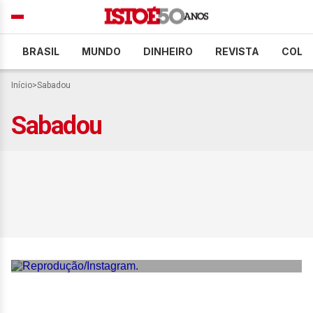
BRASIL
MUNDO
DINHEIRO
REVISTA
COLU
Início
>
Sabadou
Sabadou
Virginia Fonseca se
emociona com homenagem
nos bastidores do último
‘Sabadou’