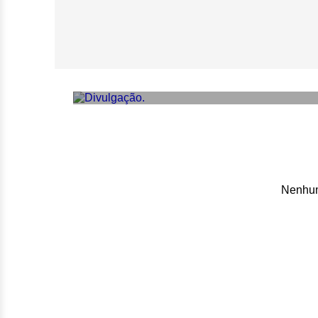
Festival Shekina
gratuita em Brasíl
Nenhum