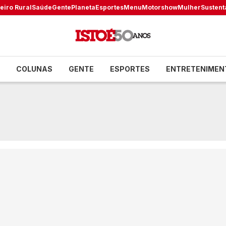
eiro Rural
Saúde
Gente
Planeta
Esportes
Menu
Motorshow
Mulher
Sustent
COLUNAS
GENTE
ESPORTES
ENTRETENIMEN