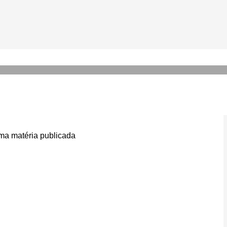
h 2025 reúne fé, música e cu
ia
a matéria publicada