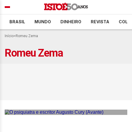
BRASIL
MUNDO
DINHEIRO
REVISTA
COLU
Início
>
Romeu Zema
Romeu Zema
Augusto Cury oficializa
candidatura à Presidência
pelo Avante