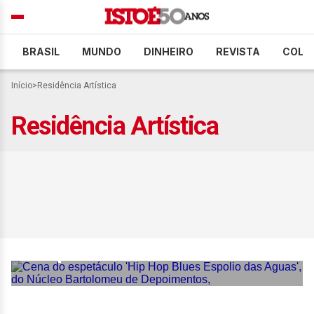
BRASIL
MUNDO
DINHEIRO
REVISTA
COLU
Início
>
Residência Artística
Residência Artística
Núcleo Bartolomeu de
Depoimentos celebra 25
anos no Instituto
Capobianco