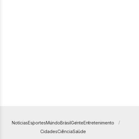
Notícias
Esportes
Mundo
Brasil
Gente
Entretenimento
Cidades
Ciência
Saúde