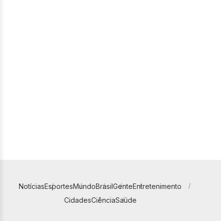
Notícias
Esportes
Mundo
Brasil
Gente
Entretenimento
Cidades
Ciência
Saúde