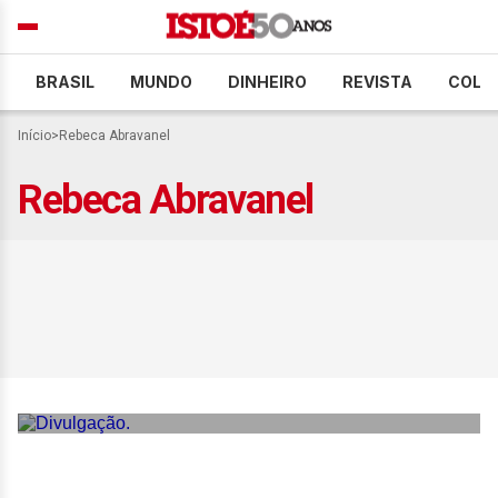
BRASIL
MUNDO
DINHEIRO
REVISTA
COLU
Início
>
Rebeca Abravanel
Rebeca Abravanel
Rebeca Abravanel exalta a
beleza da mulher real em
campanha para o Dia das
Mães