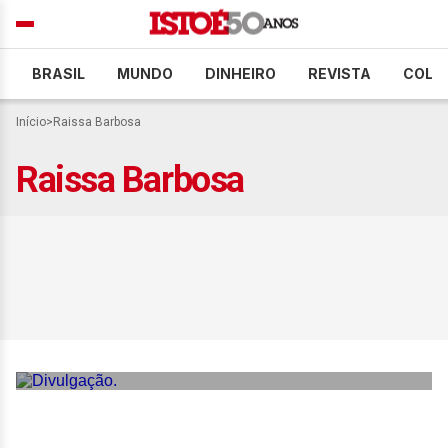
BRASIL
MUNDO
DINHEIRO
REVISTA
COLU
Início
>
Raissa Barbosa
Raissa Barbosa
Deborah Albuquerque
intensifica preparação para
FMS, e treina com atleta do
UFC