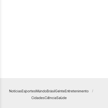
Notícias
Esportes
Mundo
Brasil
Gente
Entretenimento
Cidades
Ciência
Saúde