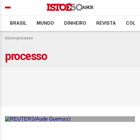
BRASIL
MUNDO
DINHEIRO
REVISTA
COLU
Início
>
processo
processo
Dua Lipa abre processo por
uso indevido de imagem e
pede indenização milionária