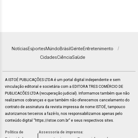
Notícias
Esportes
Mundo
Brasil
Gente
Entretenimento
Cidades
Ciência
Saúde
A ISTOÉ PUBLICAÇÕES LTDA é um portal digital independente e sem
vinculação editorial e societária com a EDITORA TRES COMÉRCIO DE
PUBLICACÕES LTDA (recuperação judicial). Informamos também que não
realizamos cobranças e que também não oferecemos cancelamento do
contrato de assinatura da revista impressa de nome ISTOÉ, tampouco
autorizamos terceiros a fazê-lo, nos responsabilizamos apenas pelo
conteúdo digital “https://istoe.com.br” e seus respectivos sites.
Política de
Assessoria de imprensa:
|