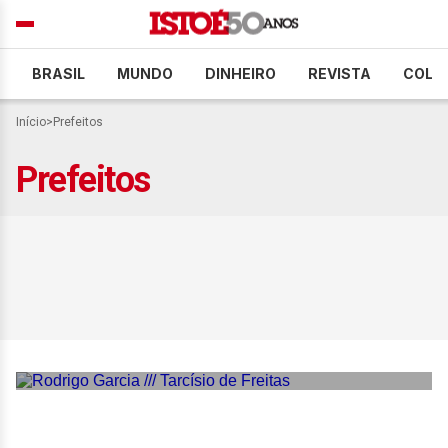
BRASIL
MUNDO
DINHEIRO
REVISTA
COLU
Início
>
Prefeitos
Prefeitos
Tarcísio aciona Rodrigo
Garcia e Vinholi para conter
desgaste com prefeitos