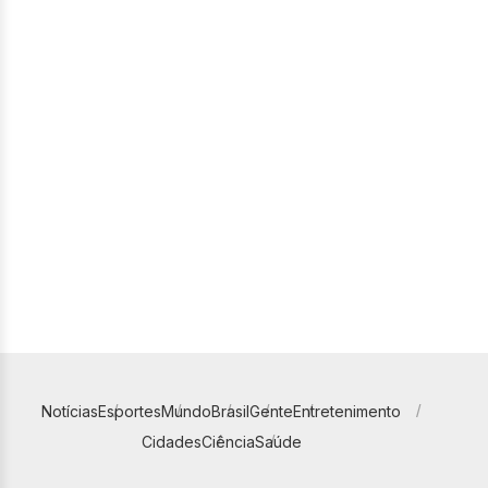
Notícias
Esportes
Mundo
Brasil
Gente
Entretenimento
Cidades
Ciência
Saúde