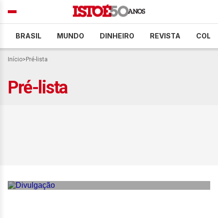
BRASIL
MUNDO
DINHEIRO
REVISTA
COLU
Início
>
Pré-lista
Pré-lista
Neymar está na pré-lista
de Carlo Ancelotti para a
Copa do Mundo