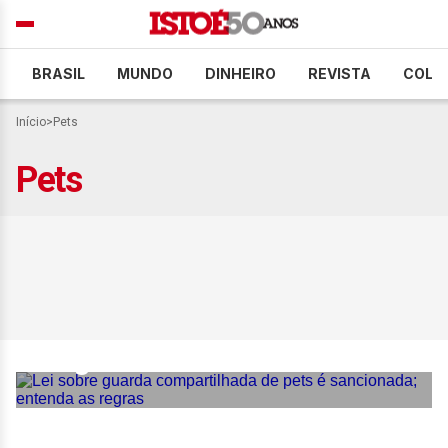
BRASIL
MUNDO
DINHEIRO
REVISTA
COLU
Início
>
Pets
Pets
Lei sobre guarda
compartilhada de pets é
sancionada; entenda as
regras