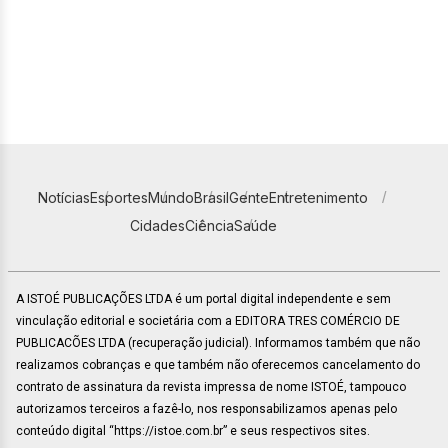
Notícias
Esportes
Mundo
Brasil
Gente
Entretenimento
Cidades
Ciência
Saúde
A ISTOÉ PUBLICAÇÕES LTDA é um portal digital independente e sem
vinculação editorial e societária com a EDITORA TRES COMÉRCIO DE
PUBLICACÕES LTDA (recuperação judicial). Informamos também que não
realizamos cobranças e que também não oferecemos cancelamento do
contrato de assinatura da revista impressa de nome ISTOÉ, tampouco
autorizamos terceiros a fazê-lo, nos responsabilizamos apenas pelo
conteúdo digital “https://istoe.com.br” e seus respectivos sites.