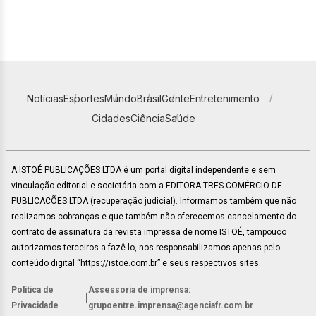
Notícias
Esportes
Mundo
Brasil
Gente
Entretenimento
Cidades
Ciência
Saúde
A ISTOÉ PUBLICAÇÕES LTDA é um portal digital independente e sem
vinculação editorial e societária com a EDITORA TRES COMÉRCIO DE
PUBLICACÕES LTDA (recuperação judicial). Informamos também que não
realizamos cobranças e que também não oferecemos cancelamento do
contrato de assinatura da revista impressa de nome ISTOÉ, tampouco
autorizamos terceiros a fazê-lo, nos responsabilizamos apenas pelo
conteúdo digital “https://istoe.com.br” e seus respectivos sites.
Política de
Assessoria de imprensa:
|
Privacidade
grupoentre.imprensa@agenciafr.com.br