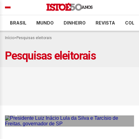
BRASIL
MUNDO
DINHEIRO
REVISTA
COLU
Início
>
Pesquisas eleitorais
Pesquisas eleitorais
Por que a vitória de
Tarcísio no 1º turno pode
ser a “pedra no sapato”
para Lula