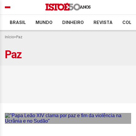
BRASIL
MUNDO
DINHEIRO
REVISTA
COLU
Início
>
Paz
Paz
“Papa Leão XIV clama por
paz e fim da violência na
Ucrânia e no Sudão”