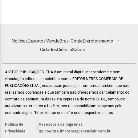
Notícias
Esportes
Mundo
Brasil
Gente
Entretenimento
Cidades
Ciência
Saúde
A ISTOÉ PUBLICAÇÕES LTDA é um portal digital independente e sem
vinculação editorial e societária com a EDITORA TRES COMÉRCIO DE
PUBLICACÕES LTDA (recuperação judicial). Informamos também que não
realizamos cobranças e que também não oferecemos cancelamento do
contrato de assinatura da revista impressa de nome ISTOÉ, tampouco
autorizamos terceiros a fazê-lo, nos responsabilizamos apenas pelo
conteúdo digital “https://istoe.com.br” e seus respectivos sites.
Política de
Assessoria de imprensa:
|
Privacidade
grupoentre.imprensa@agenciafr.com.br