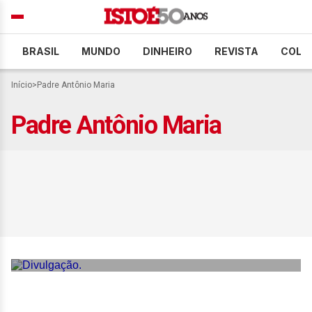
BRASIL
MUNDO
DINHEIRO
REVISTA
COLU
Início
>
Padre Antônio Maria
Padre Antônio Maria
Festival Shekinah 2025
reúne fé, música e cultura
com entrada gratuita em
Brasília