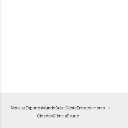
Notícias
Esportes
Mundo
Brasil
Gente
Entretenimento
Cidades
Ciência
Saúde