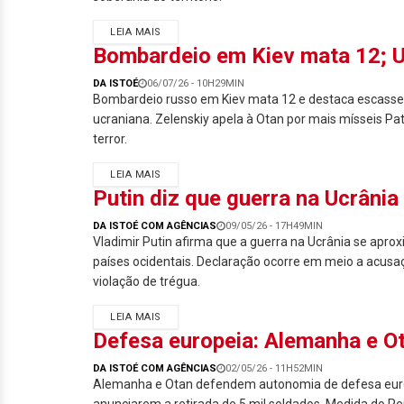
LEIA MAIS
Bombardeio em Kiev mata 12; U
DA ISTOÉ
06/07/26 - 10H29MIN
Bombardeio russo em Kiev mata 12 e destaca escasse
ucraniana. Zelenskiy apela à Otan por mais mísseis Pat
terror.
LEIA MAIS
Putin diz que guerra na Ucrânia
DA ISTOÉ COM AGÊNCIAS
09/05/26 - 17H49MIN
Vladimir Putin afirma que a guerra na Ucrânia se aproxi
países ocidentais. Declaração ocorre em meio a acus
violação de trégua.
LEIA MAIS
Defesa europeia: Alemanha e O
DA ISTOÉ COM AGÊNCIAS
02/05/26 - 11H52MIN
Alemanha e Otan defendem autonomia de defesa eur