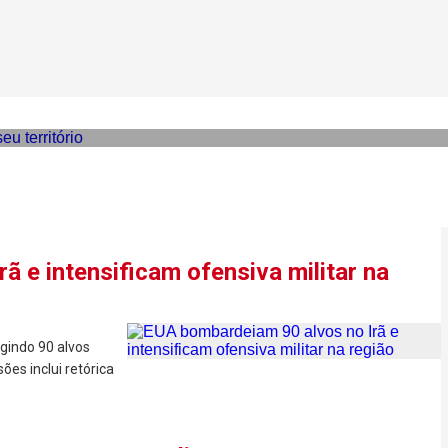
 queda de “míssil russo” em 
 e intensificam ofensiva militar na
ngindo 90 alvos
ões inclui retórica