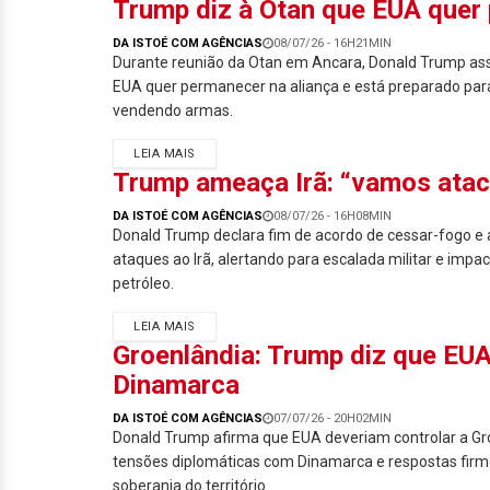
Trump diz à Otan que EUA quer
DA ISTOÉ COM AGÊNCIAS
08/07/26 - 16H21MIN
Durante reunião da Otan em Ancara, Donald Trump ass
EUA quer permanecer na aliança e está preparado par
vendendo armas.
LEIA MAIS
Trump ameaça Irã: “vamos atacá
DA ISTOÉ COM AGÊNCIAS
08/07/26 - 16H08MIN
Donald Trump declara fim de acordo de cessar-fogo 
ataques ao Irã, alertando para escalada militar e impa
petróleo.
LEIA MAIS
Groenlândia: Trump diz que EUA 
Dinamarca
DA ISTOÉ COM AGÊNCIAS
07/07/26 - 20H02MIN
Donald Trump afirma que EUA deveriam controlar a Gr
tensões diplomáticas com Dinamarca e respostas firm
soberania do território.