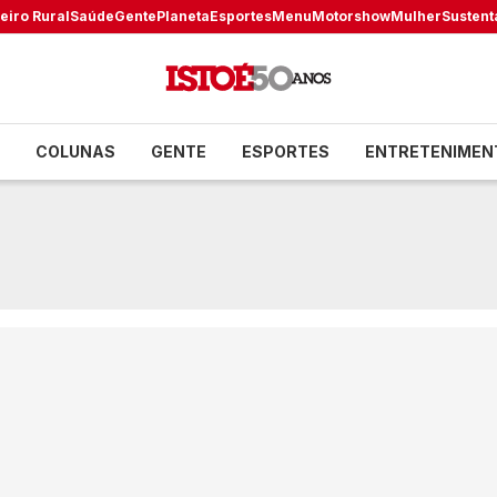
eiro Rural
Saúde
Gente
Planeta
Esportes
Menu
Motorshow
Mulher
Sustent
COLUNAS
GENTE
ESPORTES
ENTRETENIMEN