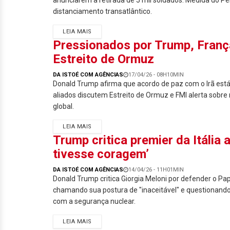
anunciarem a retirada de 5 mil soldados. Medida do 
distanciamento transatlântico.
LEIA MAIS
Pressionados por Trump, Franç
Estreito de Ormuz
DA ISTOÉ COM AGÊNCIAS
17/04/26 - 08H10MIN
Donald Trump afirma que acordo de paz com o Irã está
aliados discutem Estreito de Ormuz e FMI alerta sobre 
global.
LEIA MAIS
Trump critica premier da Itália
tivesse coragem’
DA ISTOÉ COM AGÊNCIAS
14/04/26 - 11H01MIN
Donald Trump critica Giorgia Meloni por defender o Pap
chamando sua postura de "inaceitável" e questionan
com a segurança nuclear.
LEIA MAIS