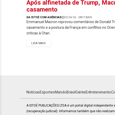
Após alfinetada de Trump, Macr
casamento
DA ISTOÉ COM AGÊNCIAS
02/04/26 - 08H13MIN
Emmanuel Macron reprovou comentários de Donald T
casamento e a postura da França em conflitos no Orie
críticas à Otan.
LEIA MAIS
Notícias
Esportes
Mundo
Brasil
Gente
Entretenimento
C
A ISTOÉ PUBLICAÇÕES LTDA é um portal digital independente
(recuperação judicial). Informamos também que não realiza