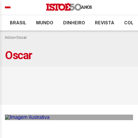
BRASIL
MUNDO
DINHEIRO
REVISTA
COLU
Início
>
Oscar
Oscar
Papa recebe Matthew
McConaughey e esposa
brasileira após audiência
no Vaticano