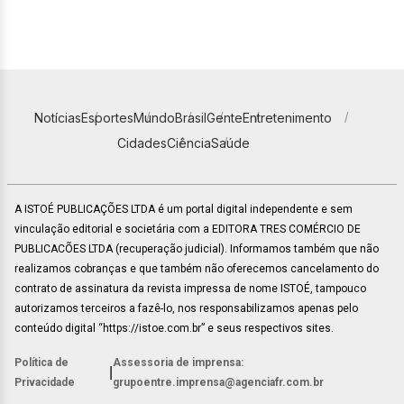
Notícias
Esportes
Mundo
Brasil
Gente
Entretenimento
Cidades
Ciência
Saúde
A ISTOÉ PUBLICAÇÕES LTDA é um portal digital independente e sem
vinculação editorial e societária com a EDITORA TRES COMÉRCIO DE
PUBLICACÕES LTDA (recuperação judicial). Informamos também que não
realizamos cobranças e que também não oferecemos cancelamento do
contrato de assinatura da revista impressa de nome ISTOÉ, tampouco
autorizamos terceiros a fazê-lo, nos responsabilizamos apenas pelo
conteúdo digital “https://istoe.com.br” e seus respectivos sites.
Política de
Assessoria de imprensa:
|
Privacidade
grupoentre.imprensa@agenciafr.com.br